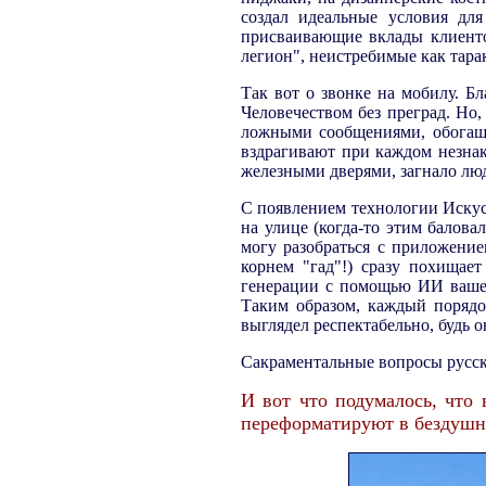
создал идеальные условия дл
присваивающие вклады клиенто
легион", неистребимые как тар
Так вот о звонке на мобилу. Бл
Человечеством без преград. Но
ложными сообщениями, обогаща
вздрагивают при каждом незнак
железными дверями, загнало лю
С появлением технологии Искус
на улице (когда-то этим балова
могу разобраться с приложение
корнем "гад"!) сразу похищае
генерации с помощью ИИ вашей
Таким образом, каждый порядо
выглядел респектабельно, будь о
Сакраментальные вопросы ру
И вот что подумалось, что
переформатируют в бездушны