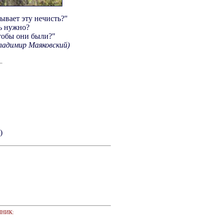
ывает эту нечисть?"
дь нужно?
чтобы они были?"
ладимир Маяковский)
)
ЧНИК: