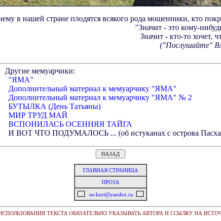
ему в нашей стране плодятся всякого рода мошенники, кто покр
"Значит - это кому-нибу
Значит - кто-то хочет, 
("Послушайте" В
Другие мемуарчики:
"ЯМА"
Дополнительный материал к мемуарчику "ЯМА"
Дополнительный материал к мемуарчику "ЯМА" № 2
БУТЫЛКА (День Татьяны)
МИР ТРУД МАЙ
ВСПОНИЛАСЬ ОСЕННЯЯ ТАЙГА
И ВОТ ЧТО ПОДУМАЛОСЬ ... (об истуканах с острова Пасха
ГЛАВНАЯ СТРАНИЦА
ПРОЗА
as-kurt@yandex.ru
ИСПОЛЬЗОВАНИИ ТЕКСТА ОБЯЗАТЕЛЬНО УКАЗЫВАТЬ АВТОРА И ССЫЛКУ НА ИСТО