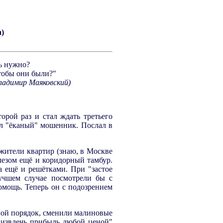
)
дь нужно?
чтобы они были?"
ладимир Маяковский)
орой раз и стал ждать третьего
ил "ёканый" мошенник. Послал в
жители квартир (знаю, в Москве
лезом ещё и коридорный тамбур.
 ещё и решётками. При "застое
лучшем случае посмотрели бы с
омощь. Теперь он с подозрением
вой порядок, сменили малиновые
"извлечь прибыль любой ценой"