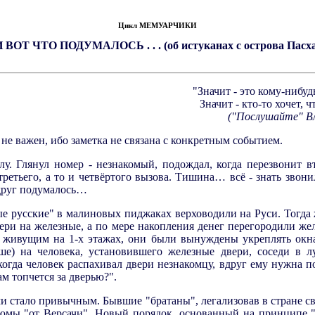
Цикл МЕМУАРЧИКИ
И ВОТ ЧТО ПОДУМАЛОСЬ . . . (об истуканах с острова Пасха
"Значит - это кому-нибу
Значит - кто-то хочет, 
("Послушайте" В
 не важен, ибо заметка не связана с конкретным событием.
у. Глянул номер - незнакомый, подождал, когда перезвонит вт
третьего, а то и четвёртого вызова. Тишина… всё - знать звон
 вдруг подумалось…
ые русские" в малиновых пиджаках верховодили на Руси. Тогда 
ери на железные, а по мере накопления денег перегородили же
ь живущим на 1-х этажах, они были вынуждены укреплять окна
е) на человека, установившего железные двери, соседи в 
когда человек распахивал двери незнакомцу, вдруг ему нужна п
там топчется за дверью?".
 стало привычным. Бывшие "братаны", легализовав в стране с
тюмы "от Версачи". Новый порядок, основанный на принципе 