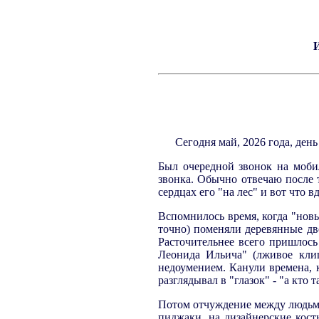
Сегодня май, 2026 года, день
Был очередной звонок на мобил
звонка. Обычно отвечаю после 
сердцах его "на лес" и вот что
Вспомнилось время, когда "нов
точно) поменяли деревянные дв
Расточительнее всего пришлос
Леонида Ильича" (лживое клиш
недоумением. Канули времена, 
разглядывал в "глазок" - "а кто 
Потом отчуждение между людьми
пиджаки, на дизайнерские кос