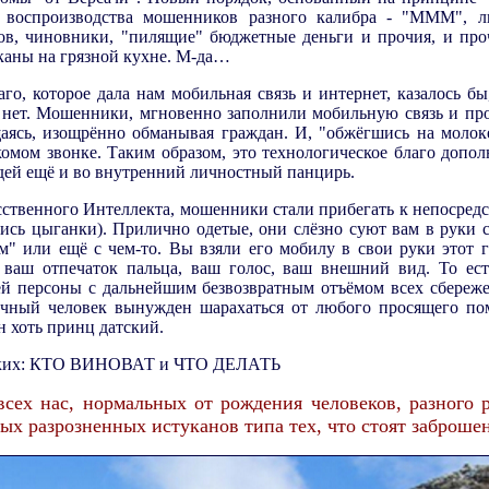
я воспроизводства мошенников разного калибра - "МММ", л
в, чиновники, "пилящие" бюджетные деньги и прочия, и проч
аканы на грязной кухне. М-да…
аго, которое дала нам мобильная связь и интернет, казалось б
, нет. Мошенники, мгновенно заполнили мобильную связь и пр
ясь, изощрённо обманывая граждан. И, "обжёгшись на молоке
омом звонке. Таким образом, это технологическое благо допол
дей ещё и во внутренний личностный панцирь.
ственного Интеллекта, мошенники стали прибегать к непосред
лись цыганки). Прилично одетые, они слёзно суют вам в руки 
м" или ещё с чем-то. Вы взяли его мобилу в свои руки этот г
т ваш отпечаток пальца, ваш голос, ваш внешний вид. То ес
 персоны с дальнейшим безвозвратным отъёмом всех сбереже
чный человек вынужден шарахаться от любого просящего по
н хоть принц датский.
сских: КТО ВИНОВАТ и ЧТО ДЕЛАТЬ
 всех нас, нормальных от рождения человеков, разного
х разрозненных истуканов типа тех, что стоят заброшен