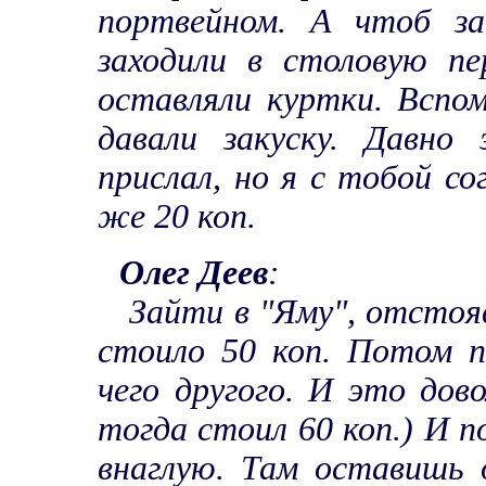
портвейном. А чтоб за
заходили в столовую п
оставляли куртки. Вспом
давали закуску. Давн
прислал, но я с тобой со
же 20 коп.
Олег Деев
:
Зайти в "Яму", отстоя
стоило 50 коп. Потом п
чего другого. И это дов
тогда стоил 60 коп.) И п
внаглую. Там оставишь 