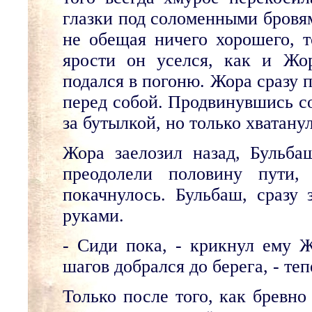
глазки под соломенными бровям
не обещая ничего хорошего, 
ярости он уселся, как и Жо
подался в погоню. Жора сразу 
перед собой. Продвинувшись со
за бутылкой, но только хватану
Жора заелозил назад, Бульба
преодолели половину пути,
покачнулось. Бульбаш, сразу 
руками.
- Сиди пока, - крикнул ему Ж
шагов добрался до берега, - теп
Только после того, как бревн