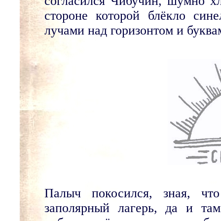
согласился Чибучин, шумно хл
стороне которой блёкло син
лучами над горизонтом и букв
Палыч покосился, зная, чт
заполярный лагерь, да и там