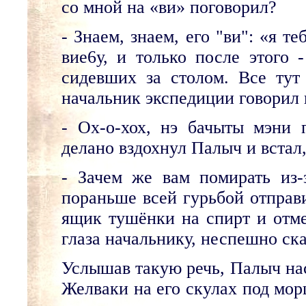
со мной на «ви» поговорил?
- Знаем, знаем, его "ви": «я т
вие6у, и только после этого 
сидевших за столом. Все тут
начальник экспедиции говорил 
- Ох-о-хох, нэ бачыты мэни 
делано вздохнул Палыч и встал,
- Зачем же вам помирать из-
пораньше всей гурьбой отправ
ящик тушёнки на спирт и отмет
глаза начальнику, неспешно ск
Услышав такую речь, Палыч нас
Желваки на его скулах под мор