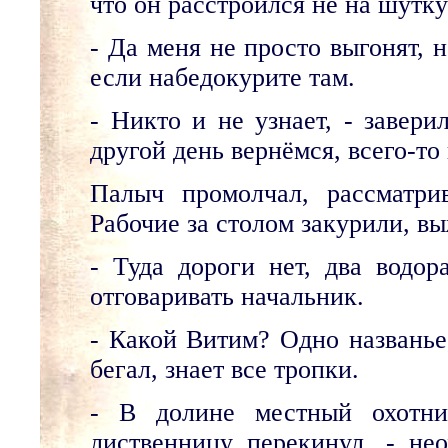
что он расстроился не на шутку
- Да меня не просто выгонят, н
если набедокурите там.
- Никто и не узнает, - завери
другой день вернёмся, всего-то
Палыч промолчал, рассматри
Рабочие за столом закурили, в
- Туда дороги нет, два водо
отговаривать начальник.
- Какой Витим? Одно названье
бегал, знает все тропки.
- В долине местный охотни
лиственницу перекинул, - нео