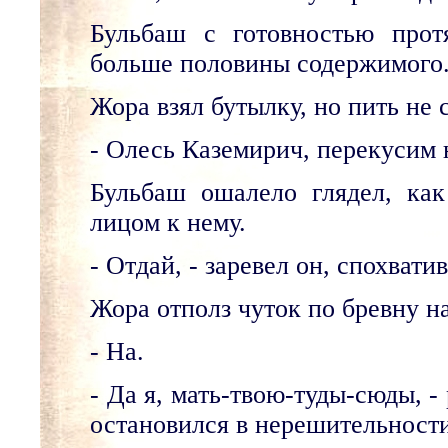
Бульбаш с готовностью прот
больше половины содержимого
Жора взял бутылку, но пить не с
- Олесь Каземирич, перекусим н
Бульбаш ошалело глядел, ка
лицом к нему.
- Отдай, - заревел он, спохвати
Жора отполз чуток по бревну н
- На.
- Да я, мать-твою-туды-сюды, -
остановился в нерешительности