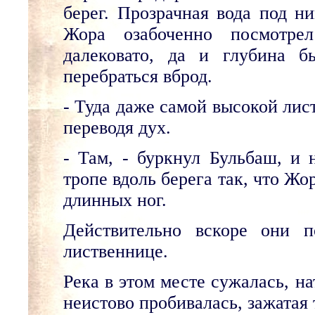
берег. Прозрачная вода под н
Жора озабоченно посмотре
далековато, да и глубина б
перебраться вброд.
- Туда даже самой высокой лис
переводя дух.
- Там, - буркнул Бульбаш, и 
тропе вдоль берега так, что Ж
длинных ног.
Действительно вскоре они 
лиственнице.
Река в этом месте сужалась, н
неистово пробивалась, зажатая