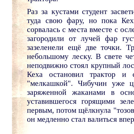
Раз за кустами студент засвет
туда свою фару, но пока Кех
сорвалась с места вместе с ос
загородили от лучей фар гус
зазеленели ещё две точки. Тр
небольшому леску. В свете че
неподвижно стоял крупный лось
Кеха остановил трактор и 
"мелкашкой". Чибучин уже ц
заряженной жаканами в осно
уставившегося горящими зел
первым, потом щёлкнула "тозов
он медленно стал валиться впе