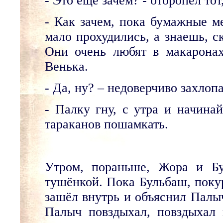
- Это ещё зачем? - оторопел тот
- Как зачем, пока бумажные м
мало прохудились, а знаешь, с
Они очень любят в макаронах 
Венька.
- Да, ну? – недоверчиво захлопа
- Палку гну, с утра и начина
тараканов пошамкать.
Утром, пораньше, Жора и Бу
тушёнкой. Пока Бульбаш, покур
зашёл внутрь и объяснил Палы
Палыч повздыхал, повздыхал