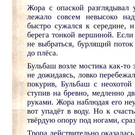
Жора с опаской разглядывал 
лежало совсем невысоко на
быстро сужался к середине, и
берега тонкой вершиной. Если 
не выбраться, бурлящий поток
до плёса.
Бульбаш возле мостика как-то 
не дожидаясь, ловко перебежал
покурив, Бульбаш с неохотой
ступив на бревно, медленно д
руками. Жора наблюдая его неу
вот упадёт в воду. Но к счаст
твёрдую опору под ногами, сра
Тропа действительно оказалась