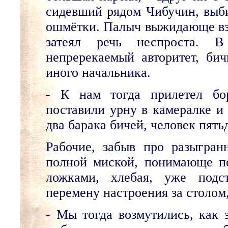
сидевший рядом Чибучин, выби
ошмётки. Палыч выжидающе взг
затеял речь неспроста. 
непререкаемый авторитет, би
иного начальника.
- К нам тогда прилетел бо
поставили урну в камералке и 
два барака бичей, человек пятьд
Рабочие, забыв про разыгран
полной миской, понимающе пе
ложками, хлебая, уже подс
перемену настроения за столом
- Мы тогда возмутились, как 