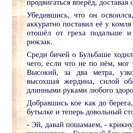
продвигаться вперёд, доставая
Убедившись, что он освоился
аккуратно поставил её у комля
отошёл от греха подальше и
рюкзак.
Среди бичей о Бульбаше ходила
чего, если что не по нём, мог
Высокий, за два метра, уз
высохшая жердина, силой об
длинными руками любого здоров
Добравшись кое как до берега
бутылке и теперь довольный сто
- Эй, давай пошамаем, - крикн