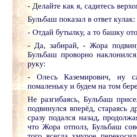
- Делайте как я, садитесь верх
Бульбаш показал в ответ кулак:
- Отдай бутылку, а то башку ото
- Да, забирай, - Жора подвин
Бульбаш проворно наклонился,
руку:
- Олесь Каземирович, ну с
помаленьку и будем на том бере
Не разгибаясь, Бульбаш присе
подвинулся вперёд, стараясь д
сразу подался назад, продолжа
что Жора отполз, Бульбаш сов
того всегда хмурое перекоси