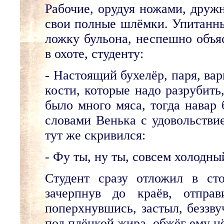
Рабочие, орудуя ножами, дружн
свои полные шлёмки. Упитанн
ложку бульона, неспешно объяс
в охоте, студенту:
- Настоящий бухелёр, паря, вар
кости, которые надо разрубить
было много мяса, тогда навар б
словами Венька с удовольстви
тут же скривился:
- Фу ты, ну ты, совсем холодный
Студент сразу отложил в ст
зачерпнув до краёв, отпра
поперхнувшись, застыл, беззв
под плёнкой жира, обжёг ему нё