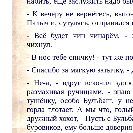
набить, ещё заслужить надо бы
- К вечеру не вернётесь, выго
Палыч и, сутулясь, отправился 
- Всё будет чин чинарём, - 
чихнул.
- В нос тебе спичку! - тут же
- Спасибо за мягкую затычку, -
- Не-а, - вдруг вскочил здо
размахивая ручищами, - знаю 
тушёнку, особо Бульбаш, у не
горла глотает. А мы что, голы
дружный хохот, - Пусть с Бульб
буровиков, ему больше доверия