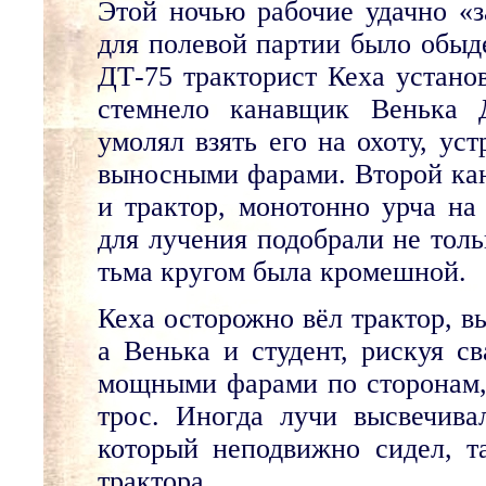
Этой ночью рабочие удачно «з
для полевой партии было обыд
ДТ-75 тракторист Кеха устано
стемнело канавщик Венька 
умолял взять его на охоту, ус
выносными фарами. Второй кан
и трактор, монотонно урча на
для лучения подобрали не толь
тьма кругом была кромешной.
Кеха осторожно вёл трактор, в
а Венька и студент, рискуя с
мощными фарами по сторонам,
трос. Иногда лучи высвечива
который неподвижно сидел, 
трактора.