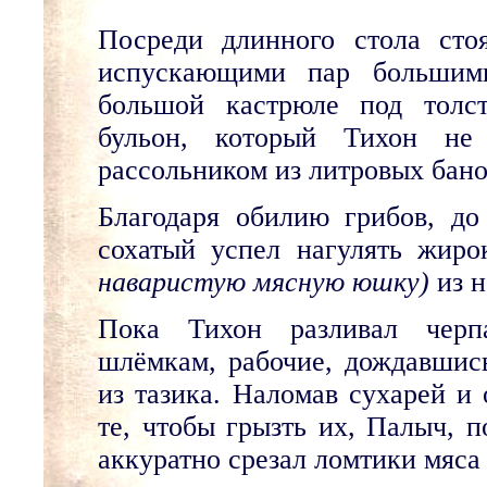
Посреди длинного стола сто
испускающими пар большими
большой кастрюле под толс
бульон, который Тихон не 
рассольником из литровых бано
Благодаря обилию грибов, до
сохатый успел нагулять жиро
наваристую мясную юшку)
из н
Пока Тихон разливал черп
шлёмкам, рабочие, дождавшись
из тазика. Наломав сухарей и 
те, чтобы грызть их, Палыч, п
аккуратно срезал ломтики мяса 