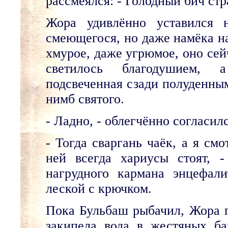
рассмеялся: - Голодный бич ст
Жора удивлённо уставился 
смеющегося, но даже намёка на
хмурое, даже угрюмое, оно сей
светилось благодушием, а
подсвеченная сзади полуденным
нимб святого.
- Ладно, - облегчённо согласил
- Тогда сваргань чаёк, а я см
ней всегда хариусы стоят, 
нагрудного кармана энцефал
леской с крючком.
Пока Бульбаш рыбачил, Жора п
закипела вода в жестяных ба