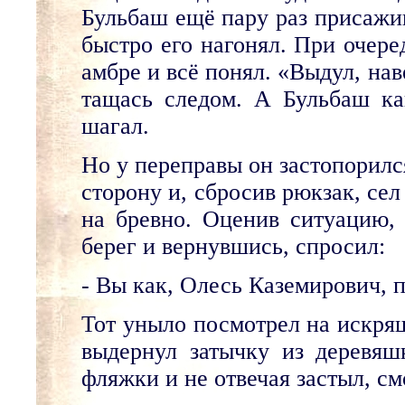
Бульбаш ещё пару раз присажив
быстро его нагонял. При очере
амбре и всё понял. «Выдул, нав
тащась следом. А Бульбаш ка
шагал.
Но у переправы он застопорилс
сторону и, сбросив рюкзак, сел
на бревно. Оценив ситуацию,
берег и вернувшись, спросил:
- Вы как, Олесь Каземирович, 
Тот уныло посмотрел на искрящ
выдернул затычку из деревяшк
фляжки и не отвечая застыл, см