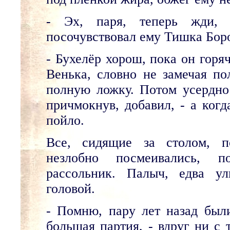
- Эх, паря, теперь жди, 
посочувствовал ему Тишка Бор
- Бухелёр хорош, пока он горя
Венька, словно не замечая по
полную ложку. Потом усердно
причмокнув, добавил, - а когд
пойло.
Все, сидящие за столом, п
незлобно посмеивались, 
рассольник. Палыч, едва ул
головой.
- Помню, пару лет назад был
большая партия, - вдруг ни с 