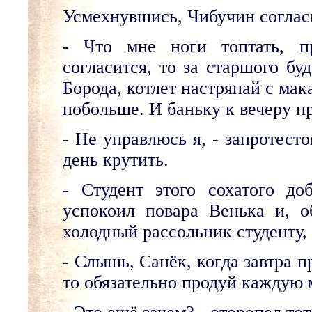
Усмехнувшись, Чибучин соглас
- Что мне ноги топтать, п
согласится, то за старшого буд
Борода, котлет настряпай с мака
побольше. И баньку к вечеру пр
- Не управлюсь я, - запротест
день крутить.
- Студент этого сохатого до
успокоил повара Венька и, 
холодный рассольник студенту,
- Слышь, Санёк, когда завтра 
то обязательно продуй каждую 