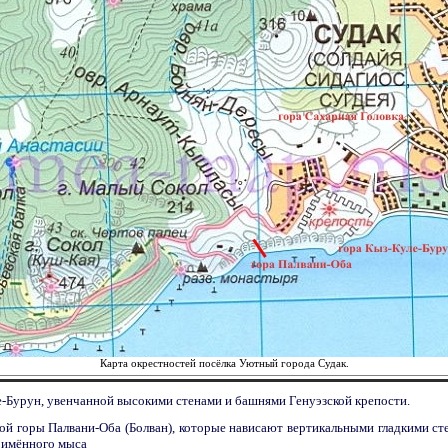
Карта окрестностей посёлка Уютный города Судак.
е-Бурун, увенчанной высокими стенами и башнями Генуэзской крепости.
ой горы Палвани-Оба (Болван), которые нависают вертикальными гладкими сте
оимённого мыса