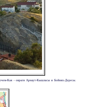
рчем-Кая - овраги Арнаут-Кышласы и Бойнях-Дересы.