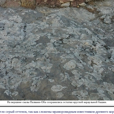
На вершине скалы Палвани-Оба сохранились остатки круглой караульной башни.
етло серый оттенок, так как сложены мраморовидным известняком древнего ко