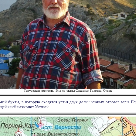
Генуэзская крепость. Вид со скалы Сахарная Головка. Судак
нькой бухты, в которую сходятся устья двух долин южных отрогов горы Пе
ющей к ней называют Уютной.