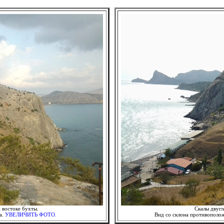
 востоке бухты.
Скалы двугл
а.
УВЕЛИЧИТЬ ФОТО.
Вид со склона противополо