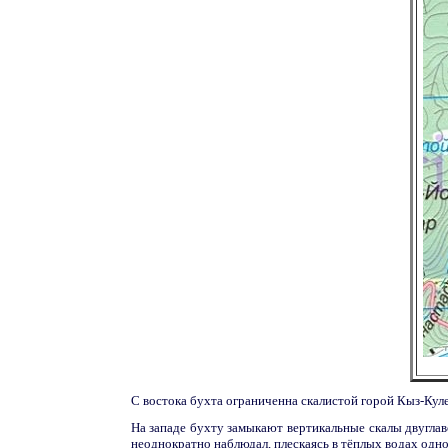
С востока бухта ограниченна скалистой горой Кыз-Кул
На западе бухту замыкают вертикальные скалы двуглав
неоднократно наблюдал, плескаясь в тёплых водах одн