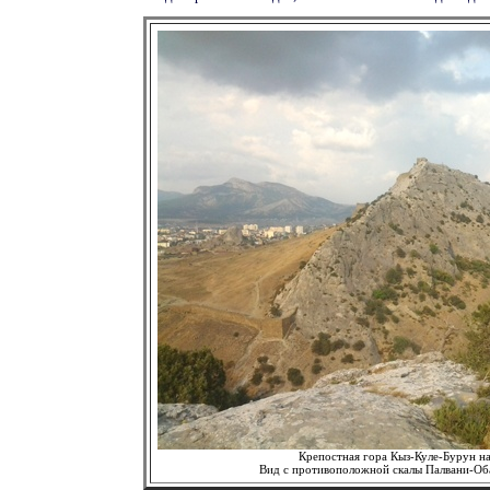
Крепостная гора Кыз-Куле-Бурун на
Вид с противоположной скалы Палвани-Об