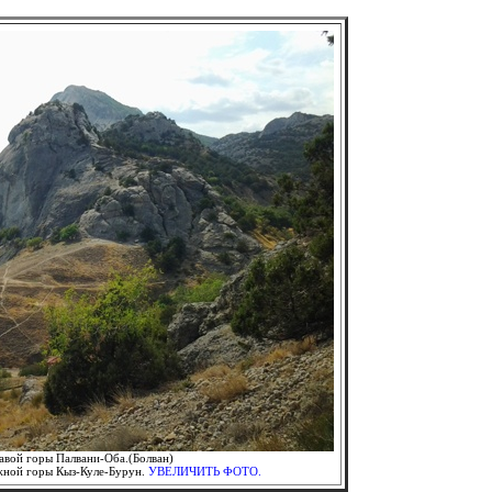
авой горы Палвани-Оба.(Болван)
жной горы Кыз-Куле-Бурун.
УВЕЛИЧИТЬ ФОТО.