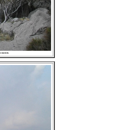
олазов.