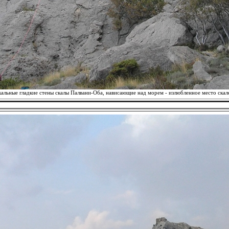
альные гладкие стены скалы Палвани-Оба, нависающие над морем - излюбленное место скал