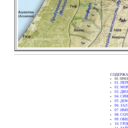
СОДЕРЖА
00. ПРИ
01. ПЕ
02. МО
03. ДВ
04. СИ
05. Д
06. ЗА
07. И
08. СО
09. ОБ
10. ГР