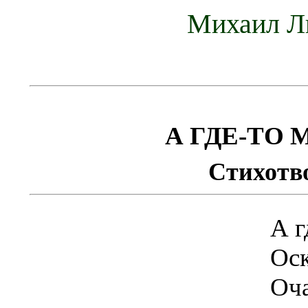
Михаил Лит
А ГДЕ-ТО
Стихотво
А г
Оск
Оча