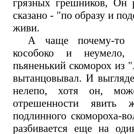
грязных грешников, Он 
сказано - "по образу и п
живи.
А чаще почему-то н
кособоко и неумело,
пьяненький скоморох из "
вытанцовывал. И выгляде
нелепо, хотя он, мож
отрешенности явить ж
подлинного скомороха-вол
разбивается еще на оди