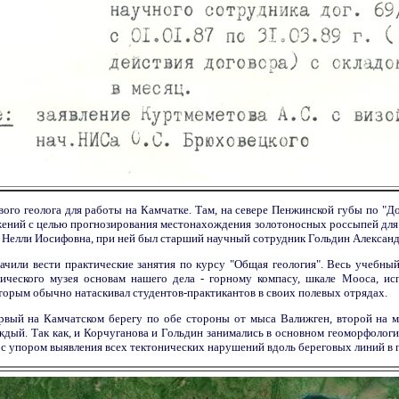
евого геолога для работы на Камчатке. Там, на севере Пенжинской губы по "Д
ений с целью прогнозирования местонахождения золотоносных россыпей для 
 Нелли Иосифовна, при ней был старший научный сотрудник Гольдин Александ
дачили вести практические занятия по курсу "Общая геология". Весь учебны
гического музея основам нашего дела - горному компасу, шкале Мооса, ис
торым обычно натаскивал студентов-практикантов в своих полевых отрядах.
ервый на Камчатском берегу по обе стороны от мыса Валижген, второй на ма
дый. Так как, и Корчуганова и Гольдин занимались в основном геоморфологие
в с упором выявления всех тектонических нарушений вдоль береговых линий в 