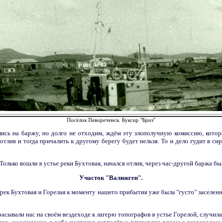
Посёлок Певореченск. Буксир "Бриз"
сь на баржу, но долго не отходим, ждём эту злополучную комиссию, котора
 отлив и тогда причалить к другому берегу будет нельзя. То и дело гудит в си
 Только вошли в устье реки Бухтовая, начался отлив, через час-другой баржа бы
Участок "Валижген".
 рек Бухтовая и Горелая к моменту нашего прибытия уже была "густо" заселе
асывали нас на своём вездеходе к лагерю топографов в устье Горелой, случила