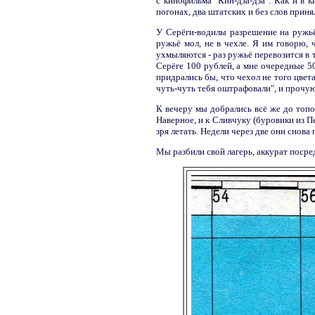
с кинофильма "Кин-дза-дза". Как и в 
погонах, два штатских и без слов прин
У Серёги-водилы разрешение на ружьё
ружьё мол, не в чехле. Я им говорю,
ухмыляются - раз ружьё перевозится в 
Серёге 100 рублей, а мне очередные 50
придрались бы, что чехол не того цвета
чуть-чуть тебя оштрафовали", и прочую 
К вечеру мы добрались всё же до топо
Наверное, и к Сливчуку (буровики из Пе
зря летать. Недели через две они снова
Мы разбили свой лагерь, аккурат посре