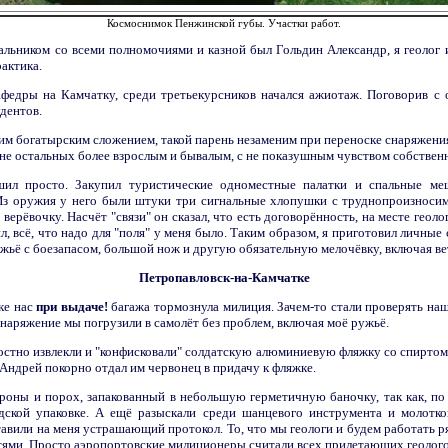
Космоснимок Пенжинской губы. Участки работ.
чальником со всеми полномочиями и казной был Гольдин Александр, я геолог и
актика.
афедры на Камчатку, среди третьекурсников начался ажиотаж. Поговорив с
дентов.
м богатырским сложением, такой парень незаменим при переноске снаряжени
оне остальных более взрослым и бывалым, с не показушным чувством собствен
ил просто. Закупил туристические одноместные палатки и спальные ме
 Из оружия у него были штуки три сигнальные хлопушки с труднопроизносим
верёвочку. Насчёт "связи" он сказал, что есть договорённость, на месте геол
, всё, что надо для "поля" у меня было. Таким образом, я приготовил личные
ужьё с боезапасом, большой нож и другую обязательную мелочёвку, включая в
Петропавловск-на-Камчатке
ке нас
при выдаче!
багажа тормознула милиция. Зачем-то стали проверять наш
 снаряжение мы погрузили в самолёт без проблем, включая моё ружьё.
стно извлекли и "конфисковали" солдатскую алюминиевую фляжку со спиртом,
 Андрей покорно отдал им червонец в придачу к фляжке.
роны и порох, запакованный в небольшую герметичную баночку, так как, по 
одской упаковке. А ещё разыскали среди шанцевого инструмента и молотко
тавили на меня устрашающий протокол. То, что мы геологи и будем работать ря
ями. Просто аэропортовские милиционеры считали всех прилетающих геолого