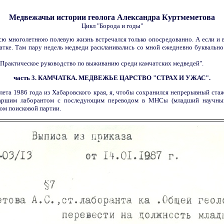
Медвежачьи истории геолога Александра Куртмеметова
Цикл "Борода и годы"
сю многолетнюю полевую жизнь встречался только опосредованно. А если и в
атке. Там пару недель медведи раскланивались со мной ежедневно буквально
"Практическое руководство по выживанию среди камчатских медведей".
часть 3. КАМЧАТКА. МЕДВЕЖЬЕ ЦАРСТВО "СТРАХ И УЖАС".
лета 1986 года из Хабаровского края, я, чтобы сохранился непрерывный стаж
аршим лаборантом с последующим переводом в МНСы (младший научный 
ом поисковой партии.