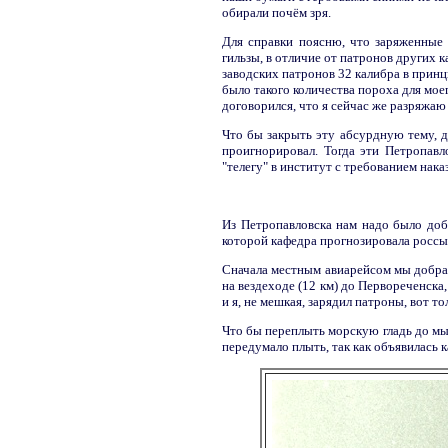
обирали почём зря.
Для справки поясню, что заряженные 
гильзы, в отличие от патронов других 
заводских патронов 32 калибра в принци
было такого количества пороха для мое
договорился, что я сейчас же разряжаю
Что бы закрыть эту абсурдную тему, д
проигнорировал. Тогда эти Петропав
"телегу" в институт с требованием нак
Из Петропавловска нам надо было доб
которой кафедра прогнозировала россы
Сначала местным авиарейсом мы добрал
на вездеходе (12 км) до Первореченска
и я, не мешкая, зарядил патроны, вот то
Что бы переплыть морскую гладь до мы
передумало плыть, так как объявилась к