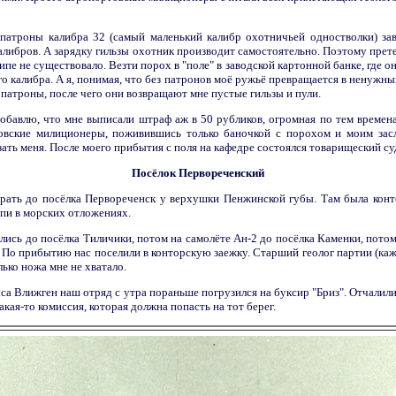
патроны калибра 32 (самый маленький калибр охотничьей одностволки) за
калибров. А зарядку гильзы охотник производит самостоятельно. Поэтому прет
пе не существовало. Везти порох в "поле" в заводской картонной банке, где он
го калибра. А я, понимая, что без патронов моё ружьё превращается в ненужный
 патроны, после чего они возвращают мне пустые гильзы и пули.
обавлю, что мне выписали штраф аж в 50 рубликов, огромная по тем времен
ловские милиционеры, поживившись только баночкой с порохом и моим зас
азать меня. После моего прибытия с поля на кафедре состоялся товарищеский су
Посёлок Первореченский
рать до посёлка Первореченск у верхушки Пенжинской губы. Там была конто
пи в морских отложениях.
ись до посёлка Тиличики, потом на самолёте Ан-2 до посёлка Каменки, потом
, По прибытию нас поселили в конторскую заежку. Старший геолог партии (ка
лько ножа мне не хватало.
са Влижген наш отряд с утра пораньше погрузился на буксир "Бриз". Отчалили
акая-то комиссия, которая должна попасть на тот берег.