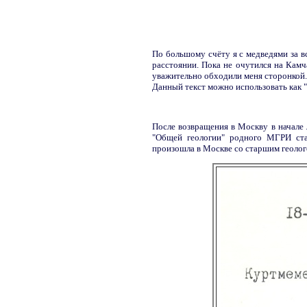
По большому счёту я с медведями за в
расстоянии. Пока не очутился на Камч
уважительно обходили меня сторонкой.
Данный текст можно использовать как 
После возвращения в Москву в начале 
"Общей геологии" родного МГРИ ст
произошла в Москве со старшим геолог