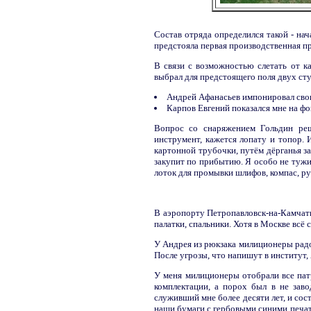
Состав отряда определился такой - на
предстояла первая производственная пр
В связи с возможностью слетать от к
выбрал для предстоящего поля двух сту
Андрей Афанасьев импонировал свои
Карпов Евгений показался мне на ф
Вопрос со снаряжением Гольдин реш
инструмент, кажется лопату и топор.
картонной трубочки, путём дёрганья за 
закупит по прибытию. Я особо не тужил
лоток для промывки шлифов, компас, р
В аэропорту Петропавловск-на-Камчат
палатки, спальники. Хотя в Москве всё
У Андрея из рюкзака милиционеры радо
После угрозы, что напишут в институт,
У меня милиционеры отобрали все пат
комплектации, а порох был в не зав
служивший мне более десяти лет, и сос
наши бумаги с гербовыми синими печат