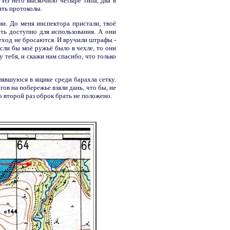
 Из него выскочило четыре типа, два в
ять протоколы.
и. До меня инспектора пристали, твоё
ть доступно для использования. А они
деход не бросаются. И вручили штрафы -
если бы моё ружьё было в чехле, то они
у тебя, и скажи нам спасибо, что только
лявшуюся в ящике среди барахла сетку.
гов на побережье взяли дань, что бы, не
о второй раз оброк брать не положено.