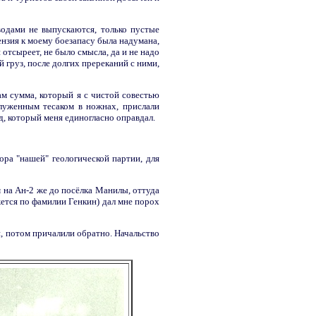
водами не выпускаются, только пустые
ензия к моему боезапасу была надумана,
 отсыреет, не было смысла, да и не надо
 груз, после долгих пререканий с ними,
ам сумма, который я с чистой совестью
луженным тесаком в ножнах, прислали
д, который меня единогласно оправдал.
ра "нашей" геологической партии, для
 на Ан-2 же до посёлка Манилы, оттуда
жется по фамилии Генкин) дал мне порох
, потом причалили обратно. Начальство