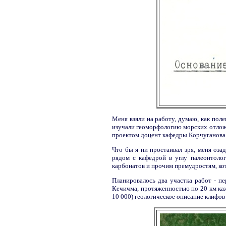
Меня взяли на работу, думаю, как пол
изучали геоморфологию морских отлож
проектом доцент кафедры Корчуганова
Что бы я ни простаивал зря, меня оза
рядом с кафедрой в углу палеонтоло
карбонатов и прочим премудростям, ко
Планировалось два участка работ - п
Кечичма, протяженностью по 20 км каж
10 000) геологическое описание клифо