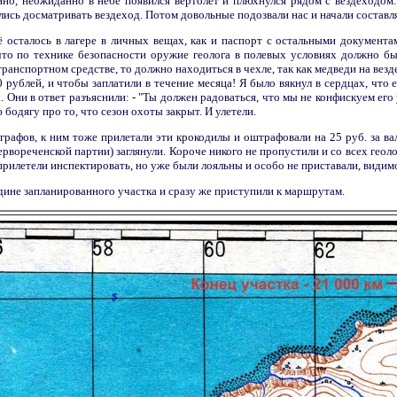
кино, неожиданно в небе появился вертолёт и плюхнулся рядом с вездеходом.
ялись досматривать вездеход. Потом довольные подозвали нас и начали составл
 осталось в лагере в личных вещах, как и паспорт с остальными документам
 что по технике безопасности оружие геолога в полевых условиях должно бы
транспортном средстве, то должно находиться в чехле, так как медведи на вез
 рублей, и чтобы заплатили в течение месяца! Я было вякнул в сердцах, что 
. Они в ответ разъяснили: - "Ты должен радоваться, что мы не конфискуем его 
бодягу про то, что сезон охоты закрыт. И улетели.
графов, к ним тоже прилетали эти крокодилы и оштрафовали на 25 руб. за ва
рвореченской партии) заглянули. Короче никого не пропустили и со всех геоло
 прилетели инспектировать, но уже были лояльны и особо не приставали, видим
дине запланированного участка и сразу же приступили к маршрутам.