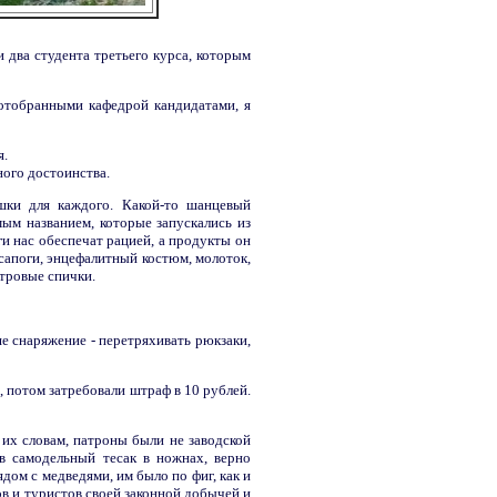
 два студента третьего курса, которым
 отобранными кафедрой кандидатами, я
я.
ного достоинства.
шки для каждого. Какой-то шанцевый
ым названием, которые запускались из
оги нас обеспечат рацией, а продукты он
 сапоги, энцефалитный костюм, молоток,
етровые спички.
е снаряжение - перетряхивать рюкзаки,
 потом затребовали штраф в 10 рублей.
их словам, патроны были не заводской
в самодельный тесак в ножнах, верно
дом с медведями, им было по фиг, как и
в и туристов своей законной добычей и