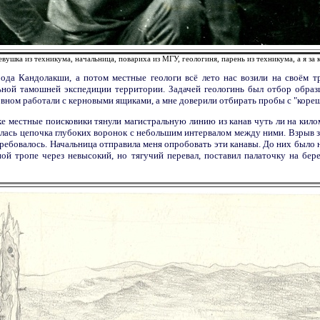
евушка из техникума, начальница, повариха из МГУ, геологиня, парень из техникума, а я за
ода Кандолакши, а потом местные геологи всё лето нас возили на своём 
ьной тамошней экспедиции территории. Задачей геологинь был отбор образ
вном работали с керновыми ящиками, а мне доверили отбирать пробы с "кореш
тке местные поисковики тянули магистральную линию из канав чуть ли на ки
алась цепочка глубоких воронок с небольшим интервалом между ними. Взрыв 
требовалось. Начальница отправила меня опробовать эти канавы. До них было н
ной тропе через невысокий, но тягучий перевал, поставил палаточку на бере