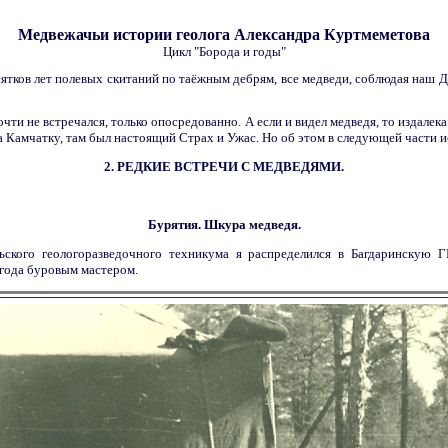
Медвежачьи истории геолога Александра Куртмеметова
Цикл "Борода и годы"
ятков лет полевых скитаний по таёжным дебрям, все медведи, соблюдая наш 
чти не встречался, только опосредованно. А если и видел медведя, то издалек
а Камчатку, там был настоящий Страх и Ужас. Но об этом в следующей части и
2. РЕДКИЕ ВСТРЕЧИ С МЕДВЕДЯМИ.
Бурятия. Шкура медведя.
ского геологоразведочного техникума я распределился в Багдаринскую Г
 года буровым мастером.