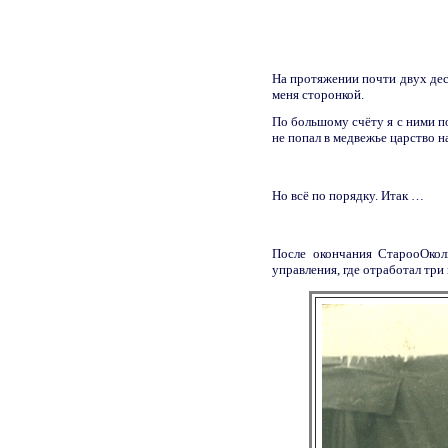
На протяжении почти двух дес
меня сторонкой.
По большому счёту я с ними по
не попал в медвежье царство н
Но всё по порядку. Итак …
После окончания СтарооОколь
управления, где отработал три