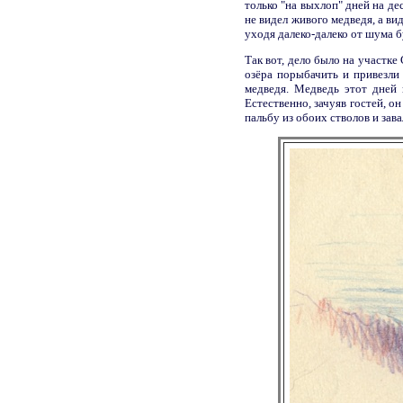
только "на выхлоп" дней на дес
не видел живого медведя, а ви
уходя далеко-далеко от шума б
Так вот, дело было на участке
озёра порыбачить и привезли
медведя. Медведь этот дней 
Естественно, зачуяв гостей, 
пальбу из обоих стволов и зав