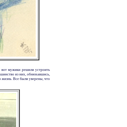
к вот мужики решили устроить
ьшинство из них, обнюхавшись,
ю жизнь. Все были уверены, что