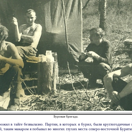
Буровая бригада.
рожил в тайге безвылазно. Партии, в которых я бурил, были круглогодичные 
й, таким макаром я побывал во многих глухих места северо-восточной Буряти