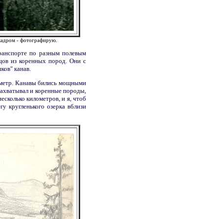
 кадром - фотографирую.
транспорте по разным полевым
цов из коренных пород. Они с
ков" канав.
лометр. Канавы бились мощными
захватывал и коренные породы,
есколько километров, и я, чтоб
гу кругленького озерка вблизи