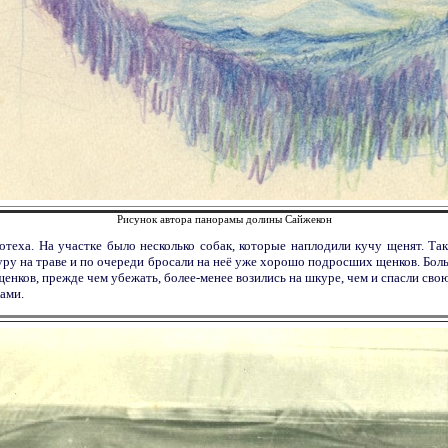
Рисунок автора панорамы долины Сайжекон
отеха. На участке было несколько собак, которые наплодили кучу щенят. Та
куру на траве и по очереди бросали на неё уже хорошо подросших щенков. Бол
щенков, прежде чем убежать, более-менее возились на шкуре, чем и спасли сво
ами.