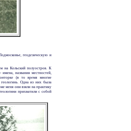
Подмосковье, геодезическую и
ом на Кольский полуостров. К
- имена, названия местностей,
онторке (в то время многие
 геологинь. Одна из них была
оме меня они взяли на практику
геологини прихватили с собой