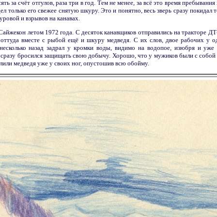
ять за счёт отгулов, раза три в год. Тем не менее, за всё это время пребывания
дел только его свежее снятую шкуру. Это и понятно, весь зверь сразу покидал 
уровой и взрывов на канавах.
 Сайжекон летом 1972 года. С десяток канавщиков отправились на тракторе ДТ-
 оттуда вместе с рыбой ещё и шкуру медведя. С их слов, двое рабочих у од
несколько назад задрал у кромки воды, видимо на водопое, изюбря и уже
он сразу бросился защищать свою добычу. Хорошо, что у мужиков были с собой
алили медведя уже у своих ног, опустошив всю обойму.