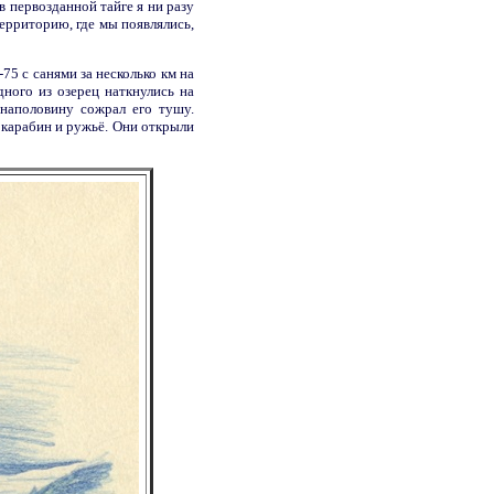
 в первозданной тайге я ни разу
территорию, где мы появлялись,
75 с санями за несколько км на
ного из озерец наткнулись на
 наполовину сожрал его тушу.
 карабин и ружьё. Они открыли