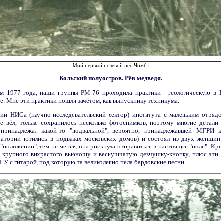
Мой первый полевой пёс Чомба
Кольский полуостров. Рёв медведя.
м 1977 года, наши группы РМ-76 проходила практики - геологическую в 
е. Мне эти практики пошли зачётом, как выпускнику техникума.
ии НИСа (научно-исследовательский сектор) института с маленьким отряд
е вёл, только сохранилось несколько фотоснимков, поэтому многие детали 
 принадлежал какой-то "подвальной", вероятно, принадлежавшей МГРИ к
ратории ютились в подвалах московских домов) и состоял из двух женщин
"положении", тем не менее, она рискнула отправиться в настоящее "поле". Кр
- крупного вихрастого вьюношу и веснушчатую девчушку-кнопку, плюс эти 
У с гитарой, под которую та великолепно пела бардовские песни.