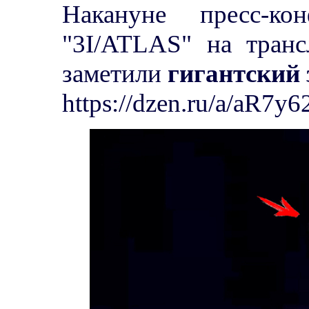
Накануне пресс-к
"3I/ATLAS" на тран
заметили
гигантский 
https://dzen.ru/a/aR7y