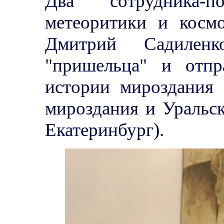
Два сотрудника-п
метеоритики и косм
Дмитрий Садилен
"пришельца" и отп
истории мироздания 
мироздания и Уральск
Екатеринбург).